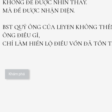
KHÔNG ĐỂ ĐƯỢC NHÌN THẤY.
MÀ ĐỂ ĐƯỢC NHẬN DIỆN.
BST QUÝ ÔNG CỦA LEYEN KHÔNG THÊ
ÔNG ĐIỀU GÌ,
CHỈ LÀM HIỂN LỘ ĐIỀU VỐN ĐÃ TỒN T
Khám phá