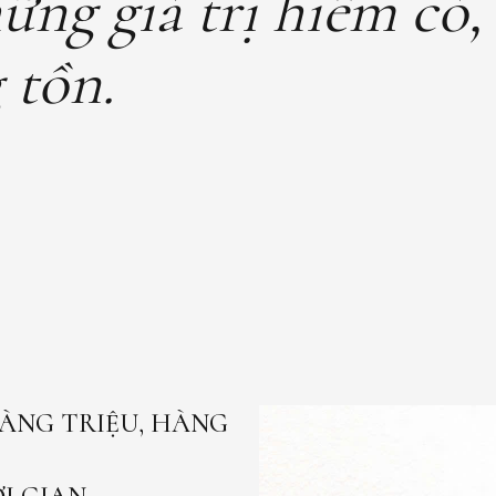
ững giá trị hiếm có, 
 tồn.
HÀNG TRIỆU, HÀNG