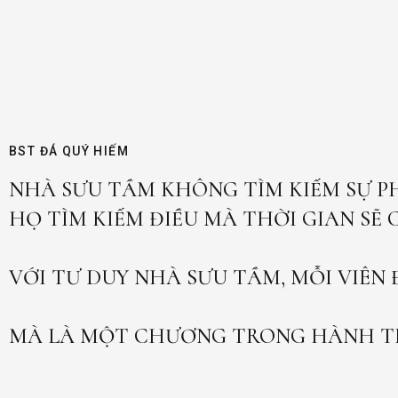
BST ĐÁ QUÝ HIẾM
NHÀ SƯU TẦM KHÔNG TÌM KIẾM SỰ PH
HỌ TÌM KIẾM ĐIỀU MÀ THỜI GIAN SẼ
VỚI TƯ DUY NHÀ SƯU TẦM, MỖI VIÊN
MÀ LÀ MỘT CHƯƠNG TRONG HÀNH TR