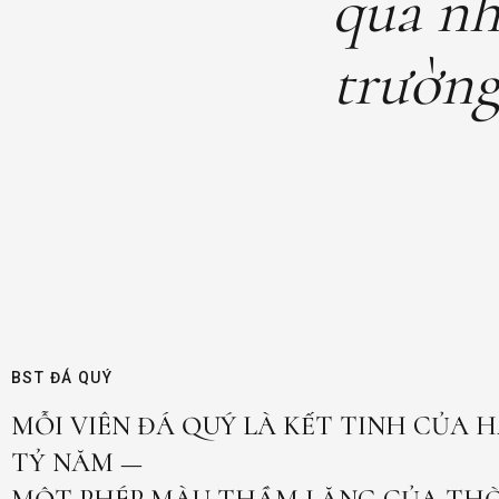
qua nh
trường
BST ĐÁ QUÝ
MỖI VIÊN ĐÁ QUÝ LÀ KẾT TINH CỦA 
TỶ NĂM —