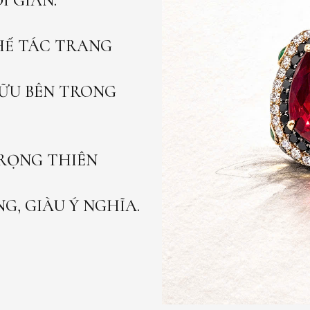
 GIAN.
HẾ TÁC TRANG
ỮU BÊN TRONG
RỌNG THIÊN
G, GIÀU Ý NGHĨA.