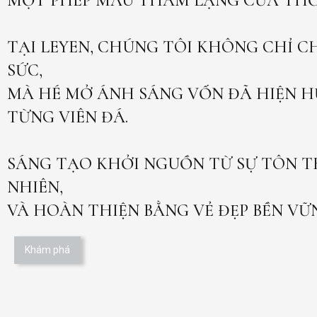
MỘT PHÉP MÀU THẦM LẶNG CỦA THỜI
TẠI LEYEN, CHÚNG TÔI KHÔNG CHỈ C
SỨC,
MÀ HÉ MỞ ÁNH SÁNG VỐN ĐÃ HIỆN H
TỪNG VIÊN ĐÁ.
SÁNG TẠO KHỞI NGUỒN TỪ SỰ TÔN T
NHIÊN,
VÀ HOÀN THIỆN BẰNG VẺ ĐẸP BỀN VỮN
Khám phá